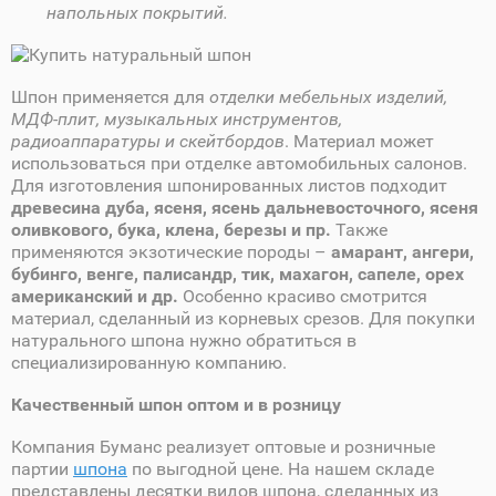
напольных покрытий.
Шпон применяется для
отделки мебельных изделий,
МДФ-плит, музыкальных инструментов,
радиоаппаратуры и скейтбордов
. Материал может
использоваться при отделке автомобильных салонов.
Для изготовления шпонированных листов подходит
древесина дуба, ясеня, ясень дальневосточного, ясеня
оливкового, бука, клена, березы и пр.
Также
применяются экзотические породы –
амарант, ангери,
бубинго, венге, палисандр, тик, махагон, сапеле, орех
американский и др.
Особенно красиво смотрится
материал, сделанный из корневых срезов. Для покупки
натурального шпона нужно обратиться в
специализированную компанию.
Качественный шпон оптом и в розницу
Компания Буманс реализует оптовые и розничные
партии
шпона
по выгодной цене. На нашем складе
представлены десятки видов шпона, сделанных из