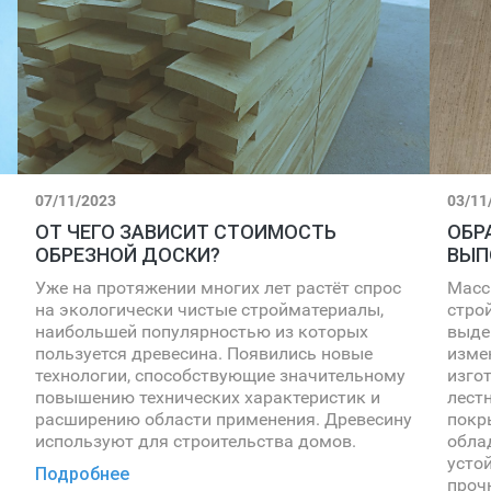
07/11/2023
03/11
ОТ ЧЕГО ЗАВИСИТ СТОИМОСТЬ
ОБР
ОБРЕЗНОЙ ДОСКИ?
ВЫП
Уже на протяжении многих лет растёт спрос
Масс
на экологически чистые стройматериалы,
стро
наибольшей популярностью из которых
выде
пользуется древесина. Появились новые
изме
технологии, способствующие значительному
изго
повышению технических характеристик и
лест
расширению области применения. Древесину
покр
используют для строительства домов.
обла
усто
Подробнее
проч