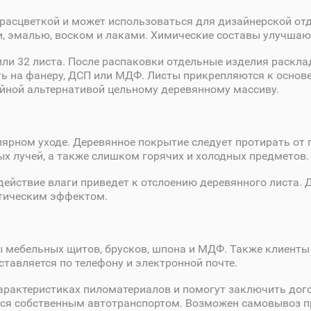
 расцветкой и может использоваться для дизайнерской о
 эмалью, воском и лаками. Химические составы улучшают
или 32 листа. После распаковки отдельные изделия раскл
ь на фанеру, ДСП или МДФ. Листы прикрепляются к основ
ной альтернативой цельному деревянному массиву.
ярном уходе. Деревянное покрытие следует протирать от 
ых лучей, а также слишком горячих и холодных предметов.
действие влаги приведет к отслоению деревянного листа.
атическим эффектом.
 мебельных щитов, брусков, шпона и МДФ. Также клиенты 
тавляется по телефону и электронной почте.
арактеристиках пиломатериалов и помогут заключить дого
тся собственным автотранспортом. Возможен самовывоз пр