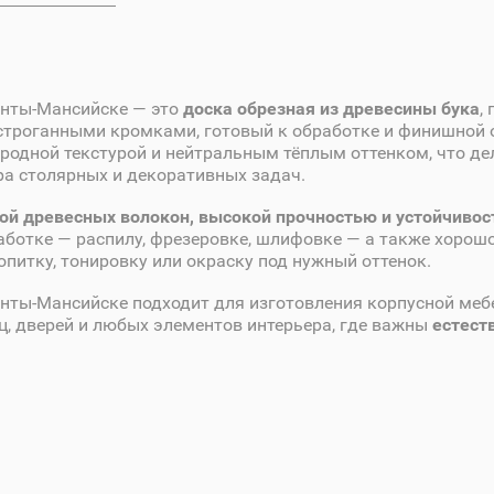
анты-Мансийске — это
доска обрезная из древесины бука
,
строганными кромками, готовый к обработке и финишной о
родной текстурой и нейтральным тёплым оттенком, что де
а столярных и декоративных задач.
ой древесных волокон, высокой прочностью и устойчиво
работке — распилу, фрезеровке, шлифовке — а также хорош
питку, тонировку или окраску под нужный оттенок.
анты-Мансийске подходит для изготовления корпусной меб
ц, дверей и любых элементов интерьера, где важны
естест