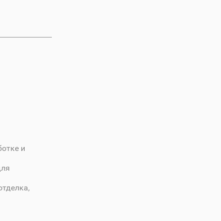
ботке и
для
отделка,