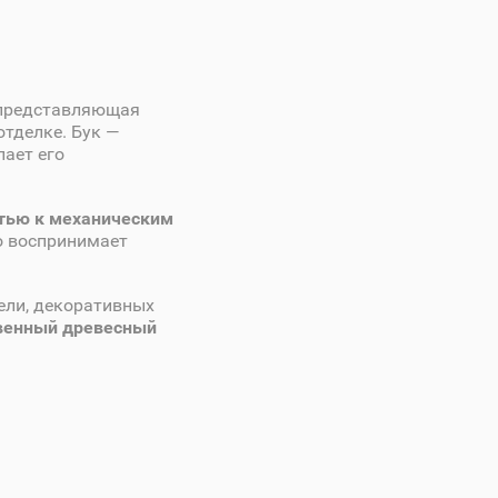
 представляющая
тделке. Бук —
лает его
стью к механическим
о воспринимает
ели, декоративных
венный древесный