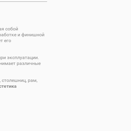
ая собой
работке и финишной
т его
ри эксплуатации.
инимает различные
 столешниц, рам,
стетика