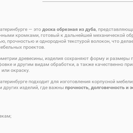
катеринбурге — это
доска обрезная из дуба
, представляющ
нными кромками, готовый к дальнейшей механической об
ью, прочностью и однородной текстурой волокон, что делае
ебельных проектов.
ометрии древесины, изделия сохраняют форму и размеры п
ифовке и другим видам обработки, а также качественно пр
 или окраску.
атеринбурге подходит для изготовления корпусной мебели,
и других изделий, где важны
прочность, долговечность и э
зкам;