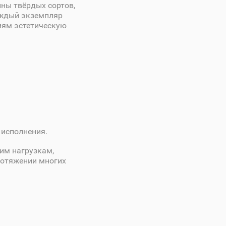
ины твёрдых сортов,
аждый экземпляр
лиям эстетическую
 исполнения.
им нагрузкам,
ротяжении многих