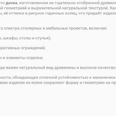
это
доска
, изготовленная из тщательно отобранной древес
й геометрией и выразительной натуральной текстурой. К
, её оттенки и рисунок годичных колец, что придаёт изде
го спектра столярных и мебельных проектов, включая:
 шкафы, столы и стулья);
оративных ограждений;
и и элементы отделки;
где важен натуральный вид древесины и высокое качество
тности, обладающая отличной устойчивостью к механическ
вам изделия из ясеня сохраняют форму и геометрию на п