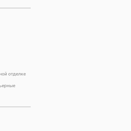
ной отделке
рьерные