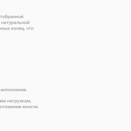
отобранной
 натуральной
чных колец, что
 исполнения.
им нагрузкам,
ротяжении многих