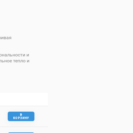
чивая
ональности и
льное тепло и
В
КОРЗИНУ