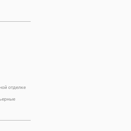
ной отделке
рьерные