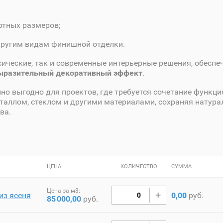
ртных размеров;
другим видам финишной отделки.
сические, так и современные интерьерные решения, обеспе
выразительный декоративный эффект
.
но выгодно для проектов, где требуется сочетание функци
еталлом, стеклом и другими материалами, сохраняя натура
ва.
ЦЕНА
КОЛИЧЕСТВО
СУММА
Цена за м3:
из ясеня
0,00
руб.
85
000,00
руб.