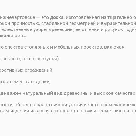
Нижневартовске — это
доска
, изготовленная из тщательно 
окой прочностью, стабильной геометрией и выразительной
естественные узоры древесины, её оттенки и рисунок годи
икальность.
го спектра столярных и мебельных проектов, включая:
 шкафы, столы и стулья);
оративных ограждений;
и и элементы отделки;
где важен натуральный вид древесины и высокое качество
тности, обладающая отличной устойчивостью к механическ
вам изделия из ясеня сохраняют форму и геометрию на п