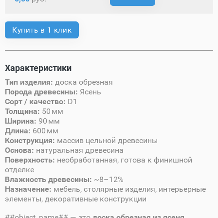
Купить в 1 клик
Характеристики
Тип изделия:
доска обрезная
Порода древесины:
Ясень
Сорт / качество:
D1
Толщина:
50 мм
Ширина:
90 мм
Длина:
600 мм
Конструкция:
массив цельной древесины
Основа:
натуральная древесина
Поверхность:
необработанная, готова к финишной
отделке
Влажность древесины:
~8–12%
Назначение:
мебель, столярные изделия, интерьерные
элементы, декоративные конструкции
##object_name## — это
доска обрезная из ясеня
,