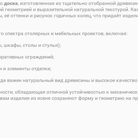
то
доска
, изготовленная из тщательно отобранной древеси
й геометрией и выразительной натуральной текстурой. К
, её оттенки и рисунок годичных колец, что придаёт изде
го спектра столярных и мебельных проектов, включая:
 шкафы, столы и стулья);
оративных ограждений;
и и элементы отделки;
где важен натуральный вид древесины и высокое качество
тности, обладающая отличной устойчивостью к механическ
вам изделия из ясеня сохраняют форму и геометрию на п