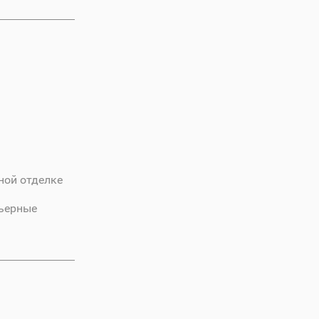
ной отделке
рьерные