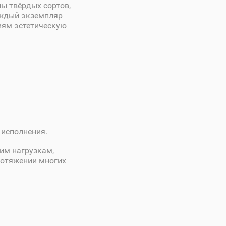
ны твёрдых сортов,
аждый экземпляр
лиям эстетическую
 исполнения.
им нагрузкам,
ротяжении многих