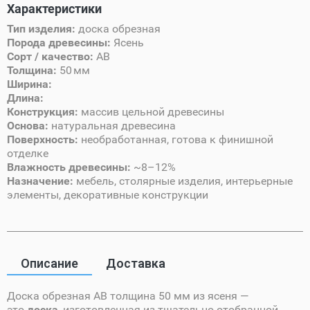
Характеристики
Тип изделия:
доска обрезная
Порода древесины:
Ясень
Сорт / качество:
AB
Толщина:
50 мм
Ширина:
Длина:
Конструкция:
массив цельной древесины
Основа:
натуральная древесина
Поверхность:
необработанная, готова к финишной
отделке
Влажность древесины:
~8–12%
Назначение:
мебель, столярные изделия, интерьерные
элементы, декоративные конструкции
Описание
Доставка
Доска обрезная AB толщина 50 мм из ясеня —
это
доска
, изготовленная из тщательно отобранной