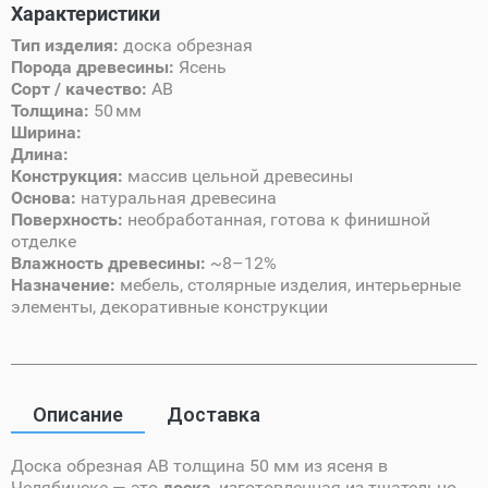
Характеристики
Тип изделия:
доска обрезная
Порода древесины:
Ясень
Сорт / качество:
AB
Толщина:
50 мм
Ширина:
Длина:
Конструкция:
массив цельной древесины
Основа:
натуральная древесина
Поверхность:
необработанная, готова к финишной
отделке
Влажность древесины:
~8–12%
Назначение:
мебель, столярные изделия, интерьерные
элементы, декоративные конструкции
Описание
Доставка
Доска обрезная AB толщина 50 мм из ясеня в
Челябинске — это
доска
, изготовленная из тщательно