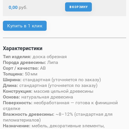
0,00
руб.
В КОРЗИНУ
Купить в 1 клик
Характеристики
Тип изделия:
доска обрезная
Порода древесины:
Липа
Сорт / качество:
AB
Толщина:
50 мм
Ширина:
стандартная (уточняется по заказу)
Длина:
стандартная (уточняется по заказу)
Конструкция:
массив цельной древесины
Основа:
натуральная древесина
Поверхность:
необработанная — готова к финишной
отделке
Влажность древесины:
~8–12% (стандартная для
пиломатериалов)
Назначение:
мебель, декоративные элементы,