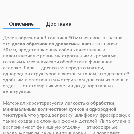
Описание
Доставка
Доска обрезная AB толщина 50 мм из липы в Нягани —
это
доска обрезная из древесины липы
толщиной
50 мм, представляющая собой качественный
пиломатериал с ровными строганными кромками,
готовый к механической обработке и финишной
отделке. Липа — древесная порода с мягкой,
однородной структурой и светлым тоном, что делает её
удобным и эстетичным материалом для самых разных
задач — от столярных изделий до декоративных
конструкций.
Материал характеризуется
легкостью обработки,
минимальным количеством сучков и однородной
текстурой
, что упрощает резку, шлифовку, фрезеровку, а
также создание сложных форм и деталей. Липа отлично
воспринимает финишную отделку — атмосферные
масла, морилки, лаки или тонировки — и позволяет