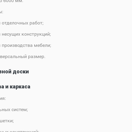
о 6000 мм.
ы:
 отделочных работ;
 несущих конструкций;
 производства мебели;
версальный размер.
зной доски
а и каркаса
ия:
ных систем;
шетки;
ных конструкций;