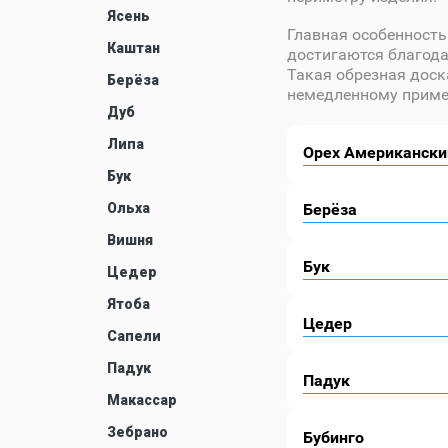
Ясень
Главная особенност
Каштан
достигаются благод
Такая обрезная доск
Берёза
немедленному примен
Дуб
Липа
Орех Американски
Бук
Ольха
Берёза
Вишня
Бук
Цедер
Ятоба
Цедер
Сапели
Падук
Падук
Макассар
Зебрано
Бубинго