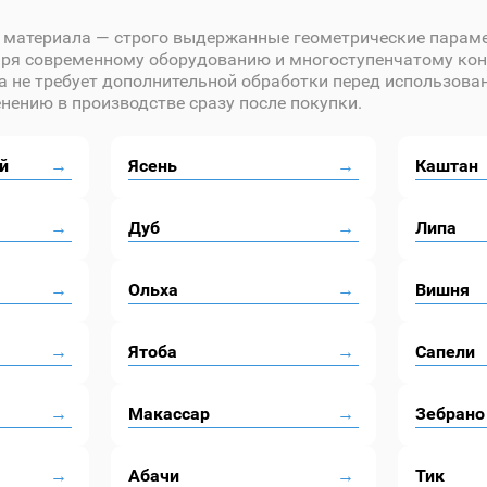
ь материала — строго выдержанные геометрические парам
аря современному оборудованию и многоступенчатому кон
а не требует дополнительной обработки перед использован
ению в производстве сразу после покупки.
й
Ясень
Каштан
Дуб
Липа
Ольха
Вишня
Ятоба
Сапели
Макассар
Зебрано
Абачи
Тик