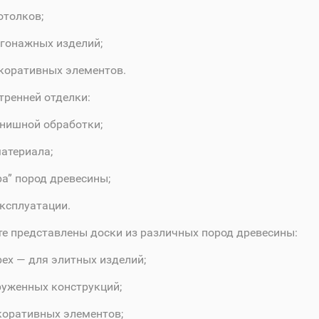
отолков;
гонажных изделий;
коративных элементов.
тренней отделки:
нишной обработки;
атериала;
а” пород древесины;
ксплуатации.
е представлены доски из различных пород древесины:
ех — для элитных изделий;
руженных конструкций;
коративных элементов;