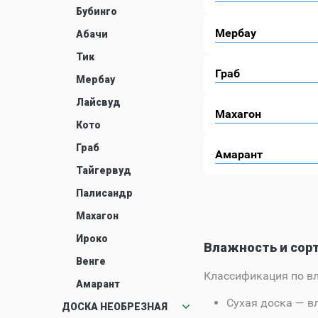
Бубинго
Мербау
Абачи
Тик
Граб
Мербау
Лайсвуд
Махагон
Кото
Граб
Амарант
Тайгервуд
Палисандр
Махагон
Ироко
Влажность и сорт
Венге
Классификация по в
Амарант
Сухая доска
— вл
ДОСКА НЕОБРЕЗНАЯ