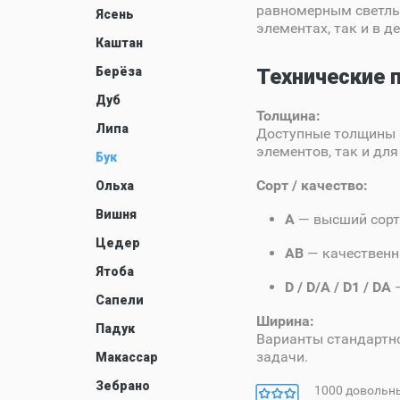
равномерным светлым
Ясень
элементах, так и в 
Каштан
Берёза
Технические 
Дуб
Толщина:
Липа
Доступные толщины 3
элементов, так и дл
Бук
Сорт / качество:
Ольха
Вишня
A
— высший сорт
Цедер
AB
— качественн
Ятоба
D / D/A / D1 / DA
—
Сапели
Ширина:
Падук
Варианты стандартн
задачи.
Макассар
Зебрано
1000 довольн