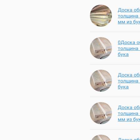
Доска об
толщина 
мм из бу
0Доска о
толщина 
бука
Доска об
толщина 
бука
Доска об
толщина 
мм из бу
Доска об