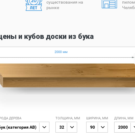
существования на
пилом
рынке
Челяб
цены и кубов доски из бука
2000 мм
РОДА ДЕРЕВА
ТОЛЩИНА, ММ
ШИРИНА, ММ
ДЛИНА, ММ
Бук (категория AB)
32
90
2000