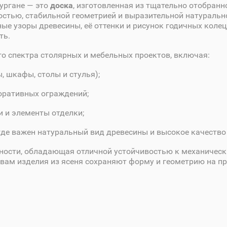
Кургане — это
доска
, изготовленная из тщательно отобран
стью, стабильной геометрией и выразительной натурально
е узоры древесины, её оттенки и рисунок годичных колец,
ть.
го спектра столярных и мебельных проектов, включая:
 шкафы, столы и стулья);
оративных ограждений;
и и элементы отделки;
где важен натуральный вид древесины и высокое качество
тности, обладающая отличной устойчивостью к механическ
вам изделия из ясеня сохраняют форму и геометрию на п