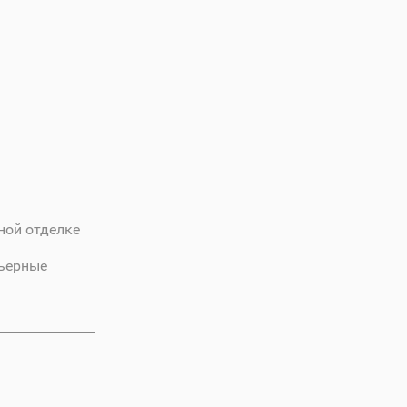
ной отделке
рьерные