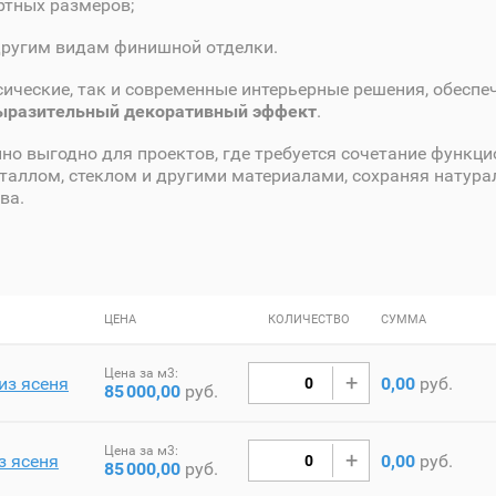
ртных размеров;
другим видам финишной отделки.
сические, так и современные интерьерные решения, обеспе
выразительный декоративный эффект
.
но выгодно для проектов, где требуется сочетание функци
еталлом, стеклом и другими материалами, сохраняя натура
ва.
ЦЕНА
КОЛИЧЕСТВО
СУММА
Цена за м3:
из ясеня
0,00
руб.
85
000,00
руб.
Цена за м3:
з ясеня
0,00
руб.
85
000,00
руб.