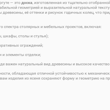
ргуте — это
доска
, изготовленная из тщательно отобранно
абильной геометрией и выразительной натуральной текст
 древесины, её оттенки и рисунок годичных колец, что пр
го спектра столярных и мебельных проектов, включая:
 шкафы, столы и стулья);
оративных ограждений;
и и элементы отделки;
где важен натуральный вид древесины и высокое качество
тности, обладающая отличной устойчивостью к механическ
вам изделия из ясеня сохраняют форму и геометрию на п