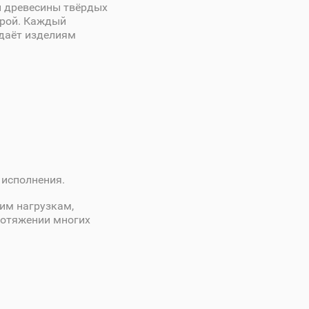
й древесины твёрдых
урой. Каждый
идаёт изделиям
 исполнения.
им нагрузкам,
ротяжении многих