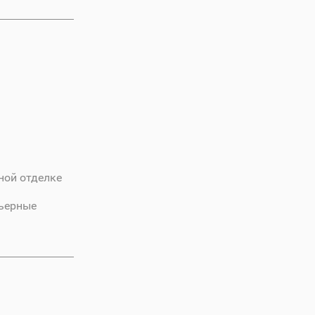
ной отделке
рьерные