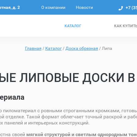
О компании
Новости
ртная, д. 2
+7 (3
КАТАЛОГ
КАК КУПИТ
Главная
/
Каталог
/
Доска обрезная
/
Липа
ЫЕ ЛИПОВЫЕ ДОСКИ В
ериала
о пиломатериал с ровными строганными кромками, готовы
й отделке. Такой формат облегчает точный раскрой и раб
х панелей и интерьерных конструкций.
естна своей
мягкой структурой и светлым однородным то