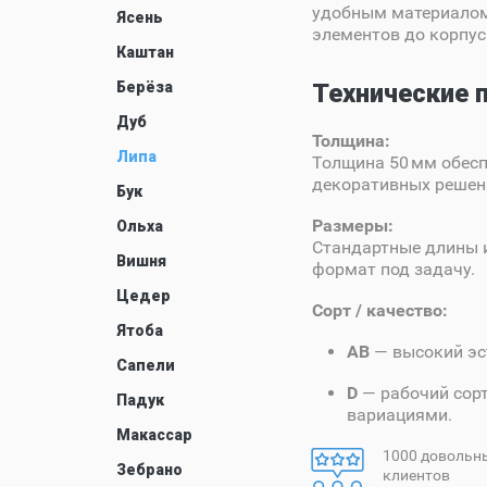
удобным материалом
Ясень
элементов до корпус
Каштан
Берёза
Технические 
Дуб
Толщина:
Липа
Толщина 50 мм обесп
декоративных решен
Бук
Размеры:
Ольха
Стандартные длины и
Вишня
формат под задачу.
Цедер
Сорт / качество:
Ятоба
AB
— высокий эс
Сапели
D
— рабочий сор
Падук
вариациями.
Макассар
1000 довольн
Зебрано
клиентов