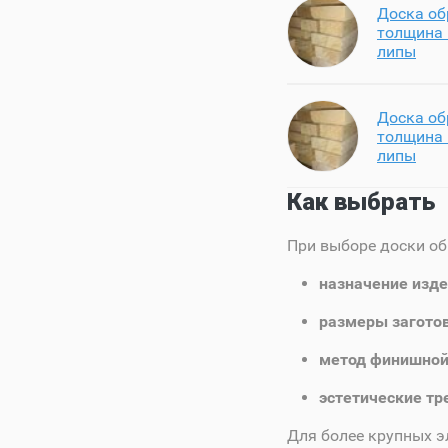
Доска об
толщина 
липы
Доска об
толщина 
липы
Как выбрать
При выборе доски об
назначение изд
размеры загото
метод финишной
эстетические тр
Для более крупных э