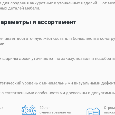
 для создания аккуратных и утончённых изделий — от ме
ных деталей мебели.
параметры и ассортимент
ечивает достаточную жёсткость для большинства констру
ий.
 ширины доски уточняются по заказу, позволяя подобра
тетический уровень с минимальными визуальными дефек
т с естественными особенностями древесины и допустим
ых
20 лет
Огром
существования на
пилом