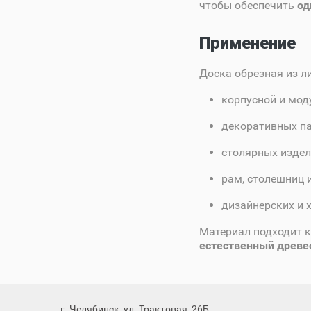
чтобы обеспечить
од
Применение
Доска обрезная из л
корпусной и мод
декоративных па
столярных издел
рам, столешниц 
дизайнерских и 
Материал подходит к
естественный древес
г. Челябинск, ул. Трактовая, 26Б