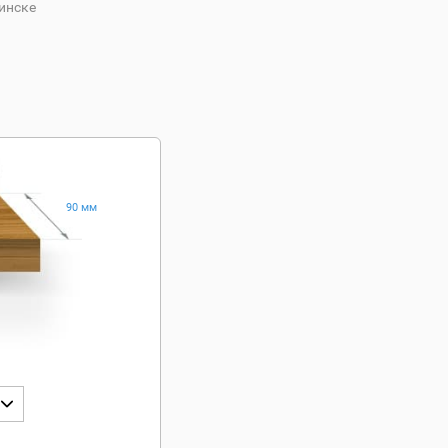
инске
90 мм