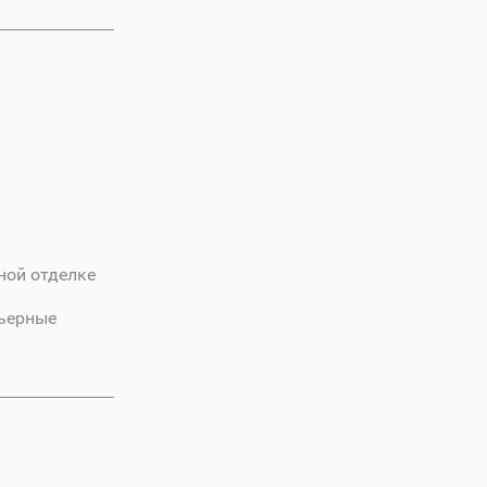
ной отделке
рьерные