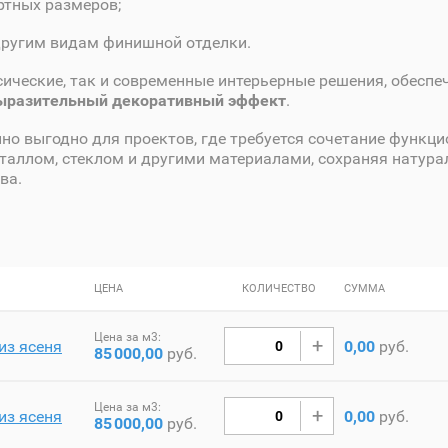
ртных размеров;
другим видам финишной отделки.
сические, так и современные интерьерные решения, обеспе
выразительный декоративный эффект
.
но выгодно для проектов, где требуется сочетание функци
еталлом, стеклом и другими материалами, сохраняя натура
ва.
ЦЕНА
КОЛИЧЕСТВО
СУММА
Цена за м3:
из ясеня
0,00
руб.
85
000,00
руб.
Цена за м3:
из ясеня
0,00
руб.
85
000,00
руб.