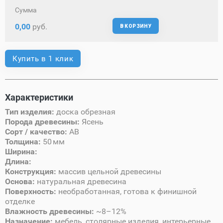
Сумма
0,00
руб.
В КОРЗИНУ
Купить в 1 клик
Характеристики
Тип изделия:
доска обрезная
Порода древесины:
Ясень
Сорт / качество:
AB
Толщина:
50 мм
Ширина:
Длина:
Конструкция:
массив цельной древесины
Основа:
натуральная древесина
Поверхность:
необработанная, готова к финишной
отделке
Влажность древесины:
~8–12%
Назначение:
мебель, столярные изделия, интерьерные